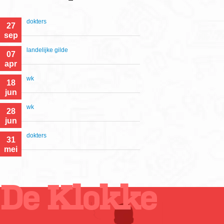
dokters
27
sep
landelijke gilde
07
apr
wk
18
jun
wk
28
jun
dokters
31
mei
De Klokke