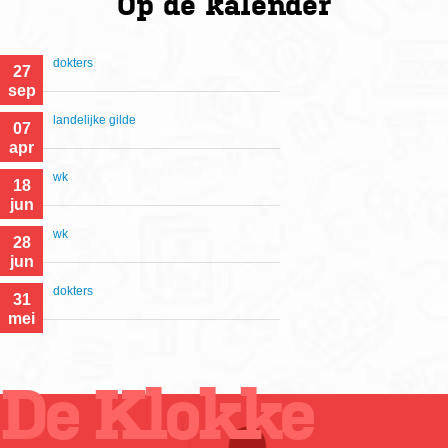
Op de
kalender
dokters
27
sep
landelijke gilde
07
apr
wk
18
jun
wk
28
jun
dokters
31
mei
De Klokke