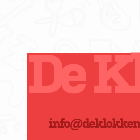
De K
info@deklokkem