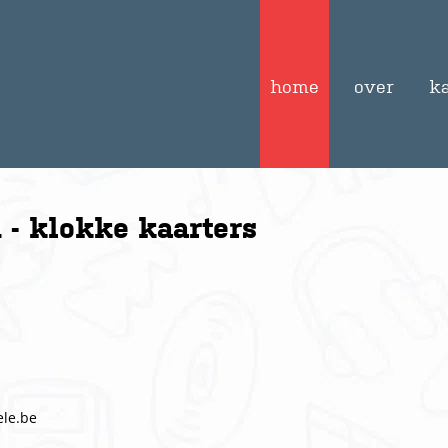
home
over
k
 - klokke kaarters
le.be