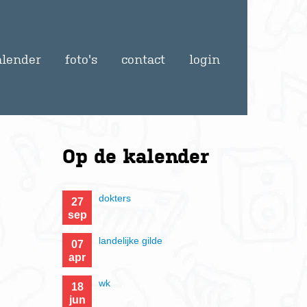
alender
foto's
contact
login
Op de
kalender
dokters
27
sep
landelijke gilde
07
apr
wk
18
jun