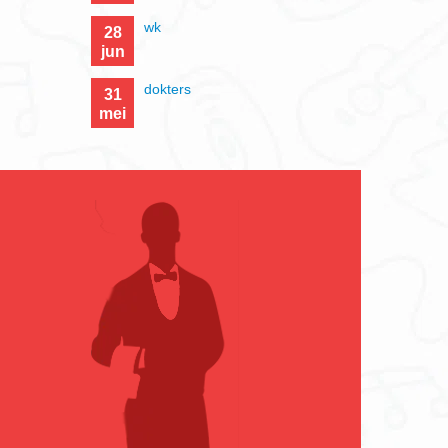
wk
28
jun
dokters
31
mei