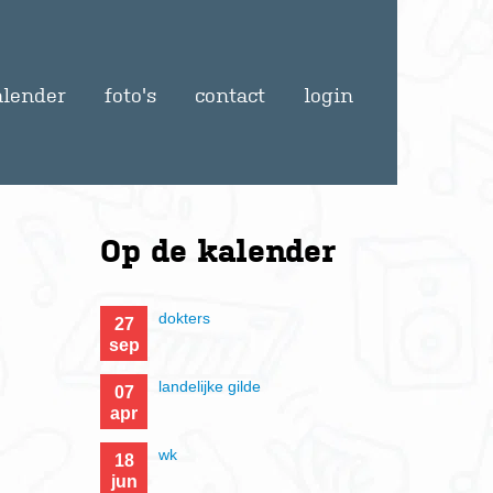
alender
foto's
contact
login
Op de
kalender
dokters
27
sep
landelijke gilde
07
apr
wk
18
jun