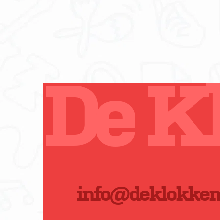
De K
info@deklokkem