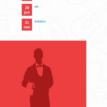
wk
28
jun
dokters
31
mei