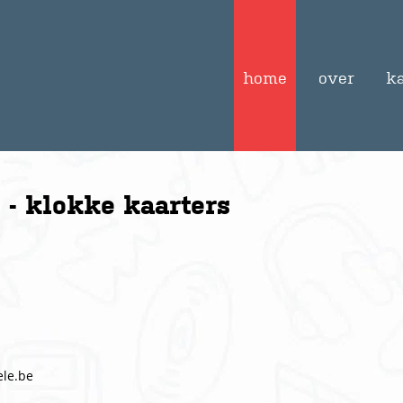
home
over
k
 - klokke kaarters
le.be