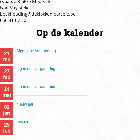
cvba de Klokke Moorsele
Ivan Vuylsteke
boekhouding@deklokkemoorsele.be
056 41 07 30
Op de
kalender
Algemene Vergadering
21
feb
algemene vergadering
27
feb
algemene vergadering
14
mei
nieuwjaar
02
jan
vzw MB
25
feb